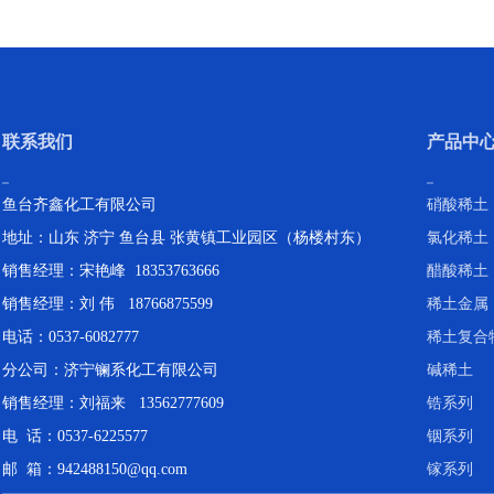
联系我们
产品中
鱼台齐鑫化工有限公司
硝酸稀土
地址：山东 济宁 鱼台县 张黄镇工业园区（杨楼村东）
氯化稀土
销售经理：宋艳峰 18353763666
醋酸稀土
销售经理：刘 伟 18766875599
稀土金属
电话：0537-6082777
稀土复合
分公司：济宁镧系化工有限公司
碱稀土
销售经理：刘福来 13562777609
锆系列
电 话：0537-6225577
铟系列
邮 箱：942488150@qq.com
镓系列