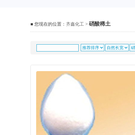
硝酸稀土
■ 您现在的位置：
齐鑫化工
>