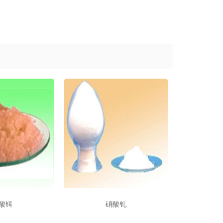
酸铒
硝酸钆