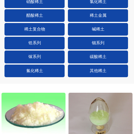
硝酸稀土
氯化稀土
醋酸稀土
稀土金属
稀土复合物
碱稀土
锆系列
铟系列
镓系列
碳酸稀土
氟化稀土
其他稀土