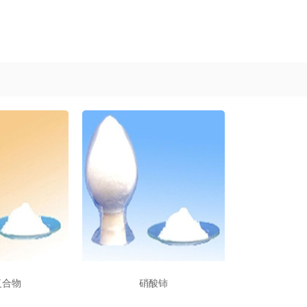
复合物
硝酸铈