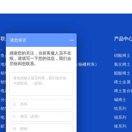
联系我们
产品中
请您留言
感谢您的关注，当前客服人员不在
鱼台齐鑫化工有限公司
硝酸稀土
线，请填写一下您的信息，我们会
尽快和您联系。
地址：山东 济宁 鱼台县 张黄镇工业园区（杨楼村东）
氯化稀土
销售经理：宋艳峰 18353763666
醋酸稀土
销售经理：刘 伟 18766875599
稀土金属
电话：0537-6082777
稀土复合
分公司：济宁镧系化工有限公司
碱稀土
销售经理：刘福来 13562777609
锆系列
电 话：0537-6225577
铟系列
邮 箱：942488150@qq.com
镓系列