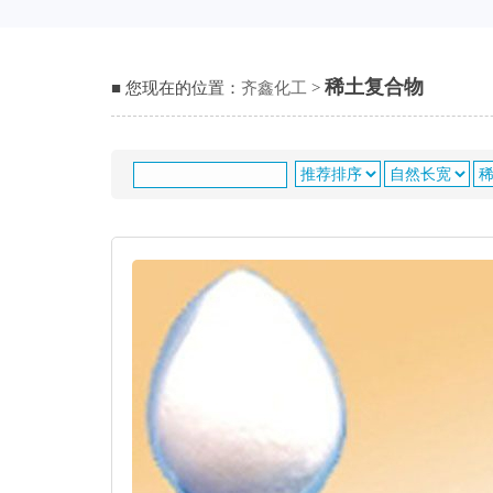
稀土复合物
■ 您现在的位置：
齐鑫化工
>