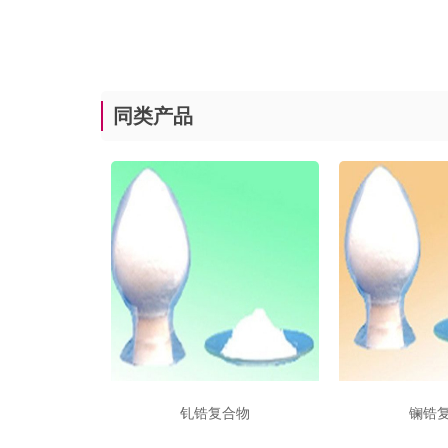
同类产品
钆锆复合物
镧锆