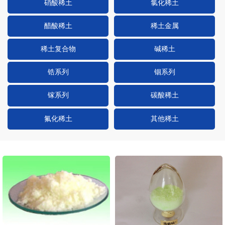
硝酸稀土
氯化稀土
醋酸稀土
稀土金属
稀土复合物
碱稀土
锆系列
铟系列
镓系列
碳酸稀土
氟化稀土
其他稀土